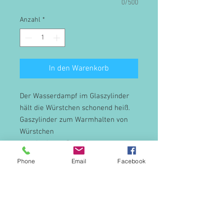
0/500
Anzahl
*
In den Warenkorb
Der Wasserdampf im Glaszylinder
hält die Würstchen schonend heiß.
Gaszylinder zum Warmhalten von
Würstchen
Abnehmbarer Deckel
2 Spezial-Toaststangen
Phone
Email
Facebook
Separate Schaltung der
Toaststangen und des
Würstchenbehälters
Temperatur regulierbar
Betriebskontrollleuchte